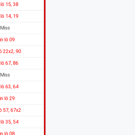
lô 15, 38
lô 14, 19
Miss
n lô 09
ô 22x2, 90
lô 67, 86
Miss
lô 63, 64
n lô 29
ô 57, 67x2
lô 35, 54
n lô 08