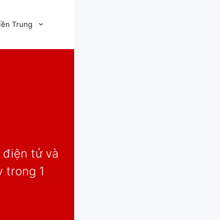
iền Trung
 điện tử và
y trong 1