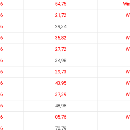
26
54,75
Win
26
21,72
Wi
26
29,34
26
35,82
Wi
26
27,72
Wi
26
34,98
26
29,73
Wi
26
43,95
Wi
26
37,39
Wi
26
48,98
26
05,76
Wi
26
70,79