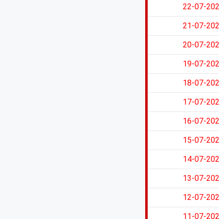
22-07-20
21-07-20
20-07-20
19-07-20
18-07-20
17-07-20
16-07-20
15-07-20
14-07-20
13-07-20
12-07-20
11-07-20