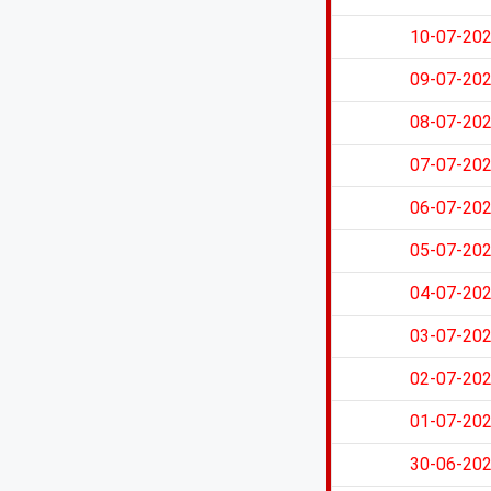
10-07-20
09-07-20
08-07-20
07-07-20
06-07-20
05-07-20
04-07-20
03-07-20
02-07-20
01-07-20
30-06-20