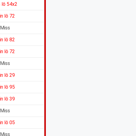
 lô 54x2
n lô 72
Miss
n lô 82
n lô 72
Miss
n lô 29
n lô 95
n lô 39
Miss
n lô 05
Miss