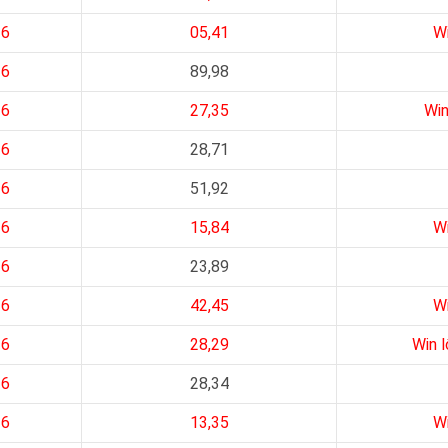
26
05,41
Wi
26
89,98
26
27,35
Win
26
28,71
26
51,92
26
15,84
Wi
26
23,89
26
42,45
Wi
26
28,29
Win l
26
28,34
26
13,35
Wi